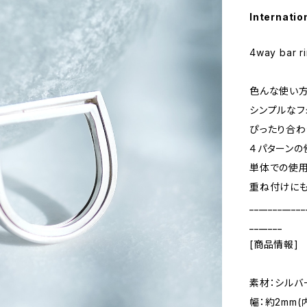
Internatio
4way bar r
色んな使い方
シンプルなフ
ぴったり合わ
４パターンの
単体での使用
重ね付けにも
____________
_______
[商品情報]
素材：シルバ
幅：約2mm(