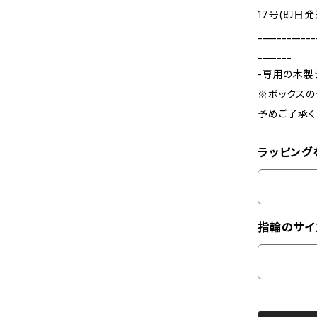
17号(即日発
____________
_______
-専用の木製
※ボックスの
予めご了承く
ラッピング
指輪のサイ