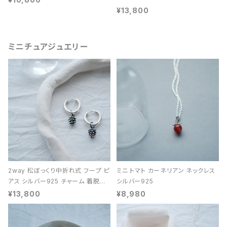
¥13,800
ミニチュアジュエリー
2way 松ぼっくり中折れ式 フープ ピ
ミニ トマト カーネリアン ネックレス
アス シルバー925 チャーム 着脱可
シルバー925
能 レディース ユニセックス
¥13,800
¥8,980