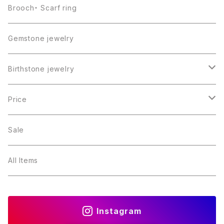
Brooch・ Scarf ring
Gemstone jewelry
Birthstone jewelry
１月・ガーネット
Price
２月・アメジスト
～5000円
Sale
３月・アクアマリン
～10000円
All Items
４月・ダイヤモンド
～15000円
Instagram
５月・エメラルド
～20000円