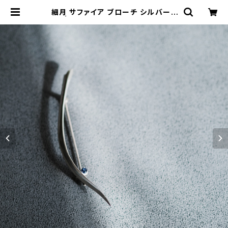
細月 サファイア ブローチ シルバー9
25 | クラウドジュエリー(Cloud-je
welry) レディース メンズ アクセサリ
ー ネックレス ピアス 指輪 ギフト