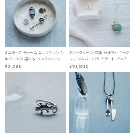
ミニチュア チャーム コレクション シ
ミントグリーン 瑪瑙 かぼちゃ ネック
ルバー925 選べる ペンダントトップ
レス シルバー925 アゲート パンプキ
レディース ユニセックス
ン 天然石 レディース
¥2,490
¥10,800