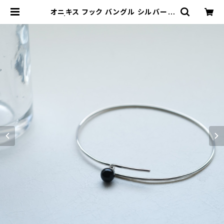
オニキス フック バングル シルバー9
25 | クラウドジュエリー(Cloud-je
welry) レディース メンズ アクセサリ
ー ネックレス ピアス 指輪 ギフト