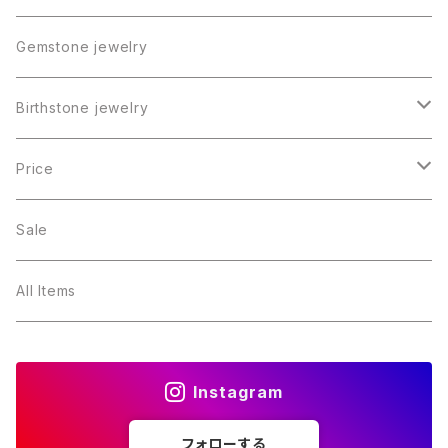
Gemstone jewelry
Birthstone jewelry
１月・ガーネット
Price
２月・アメジスト
～5000円
Sale
３月・アクアマリン
～10000円
All Items
４月・ダイヤモンド
～15000円
Instagram
５月・エメラルド
～20000円
フォローする