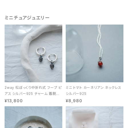
ミニチュアジュエリー
2way 松ぼっくり中折れ式 フープ ピ
ミニ トマト カーネリアン ネックレス
アス シルバー925 チャーム 着脱可
シルバー925
能 レディース ユニセックス
¥13,800
¥8,980