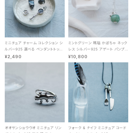
ミニチュア チャーム コレクション シ
ミントグリーン 瑪瑙 かぼちゃ ネック
ルバー925 選べる ペンダントトップ
レス シルバー925 アゲート パンプキ
レディース ユニセックス
ン 天然石 レディース
¥2,490
¥10,800
オオサンショウウオ ミニチュア リン
フォーク & ナイフ ミニチュア コード