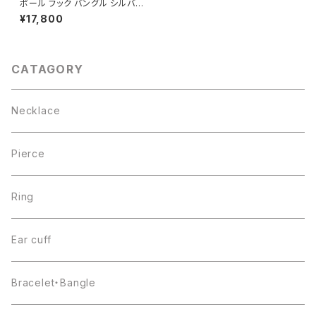
ボール フック バングル シルバー
925
¥17,800
CATAGORY
Necklace
Pierce
Ring
Ear cuff
Bracelet・Bangle