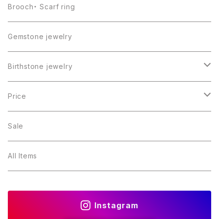
Brooch・ Scarf ring
Gemstone jewelry
Birthstone jewelry
１月・ガーネット
Price
２月・アメジスト
～5000円
Sale
３月・アクアマリン
～10000円
All Items
４月・ダイヤモンド
～15000円
Instagram
５月・エメラルド
～20000円