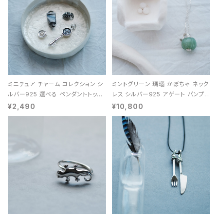
ミニチュア チャーム コレクション シ
ミントグリーン 瑪瑙 かぼちゃ ネック
ルバー925 選べる ペンダントトップ
レス シルバー925 アゲート パンプキ
レディース ユニセックス
ン 天然石 レディース
¥2,490
¥10,800