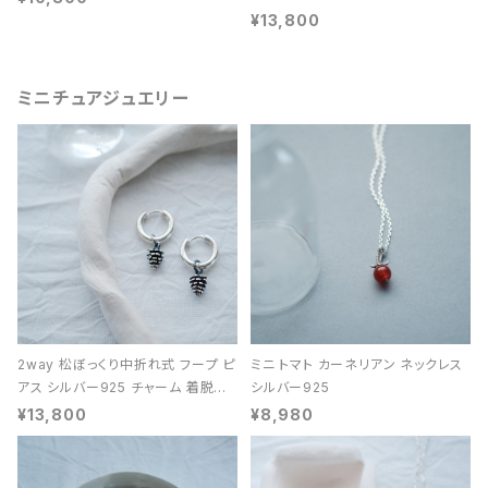
¥13,800
ミニチュアジュエリー
2way 松ぼっくり中折れ式 フープ ピ
ミニ トマト カーネリアン ネックレス
アス シルバー925 チャーム 着脱可
シルバー925
能 レディース ユニセックス
¥13,800
¥8,980