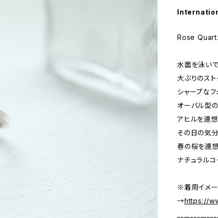
Internatio
Rose Quart
水面を泳いで
大ぶりのスト
シャープなフ
オーバル型の
アヒルを連想
その日の気分
春の桜を連
ナチュラルコ
※着用イメー
→
https://
____________