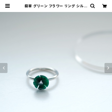
翡翠 グリーン フラワー リング シルバ
ー925 | クラウドジュエリー(Cloud
-jewelry) レディース メンズ アクセ
サリー ネックレス ピアス 指輪 ギフト