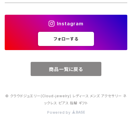
４月・ダイヤモンド
～15000円
Instagram
５月・エメラルド
～20000円
フォローする
６月・パール
７月・ルビー
商品一覧に戻る
８月・ペリドット
© クラウドジュエリー(Cloud-jewelry) レディース メンズ アクセサリー ネ
９月・サファイア
ックレス ピアス 指輪 ギフト
Powered by
10月・オパール