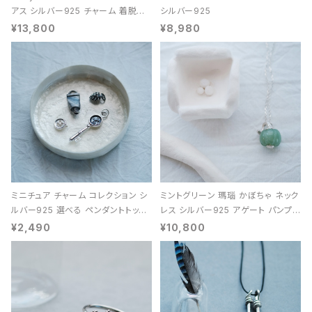
アス シルバー925 チャーム 着脱可
シルバー925
能 レディース ユニセックス
¥13,800
¥8,980
ミニチュア チャーム コレクション シ
ミントグリーン 瑪瑙 かぼちゃ ネック
ルバー925 選べる ペンダントトップ
レス シルバー925 アゲート パンプキ
レディース ユニセックス
ン 天然石 レディース
¥2,490
¥10,800