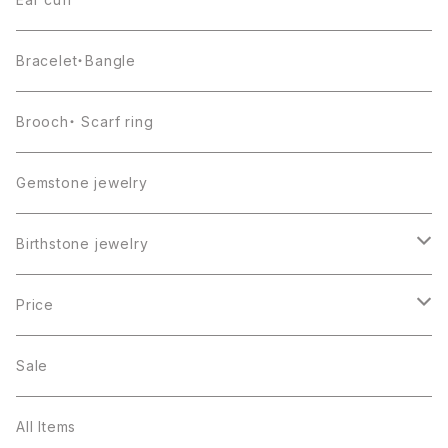
Bracelet・Bangle
Brooch・ Scarf ring
Gemstone jewelry
Birthstone jewelry
１月・ガーネット
Price
２月・アメジスト
～5000円
Sale
３月・アクアマリン
～10000円
All Items