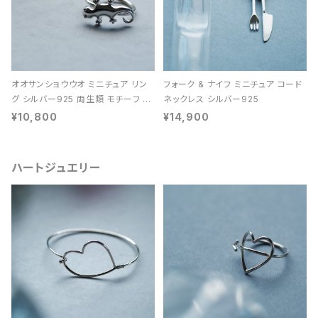
オオサンショウウオ ミニチュア リン
フォーク & ナイフ ミニチュア コード
グ シルバー925 両生類 モチーフ レ
ネックレス シルバー925
ディース ユニセックス
¥10,800
¥14,900
ハートジュエリー