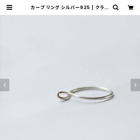
カーブ リング シルバー925 | クラウ
ドジュエリー(Cloud-jewelry) レデ
ィース メンズ アクセサリー ネックレ
ス ピアス 指輪 ギフト