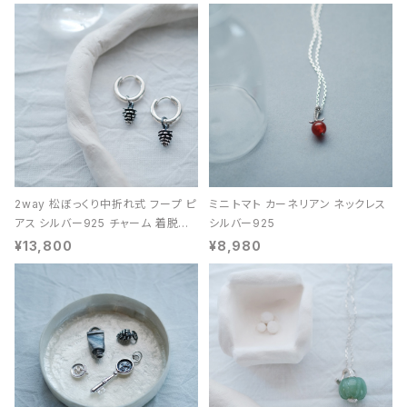
2way 松ぼっくり中折れ式 フープ ピ
ミニ トマト カーネリアン ネックレス
アス シルバー925 チャーム 着脱可
シルバー925
能 レディース ユニセックス
¥13,800
¥8,980