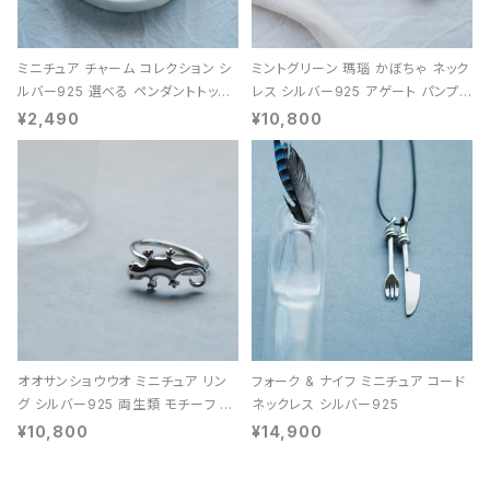
ミニチュア チャーム コレクション シ
ミントグリーン 瑪瑙 かぼちゃ ネック
ルバー925 選べる ペンダントトップ
レス シルバー925 アゲート パンプキ
レディース ユニセックス
ン 天然石 レディース
¥2,490
¥10,800
オオサンショウウオ ミニチュア リン
フォーク & ナイフ ミニチュア コード
グ シルバー925 両生類 モチーフ レ
ネックレス シルバー925
ディース ユニセックス
¥10,800
¥14,900