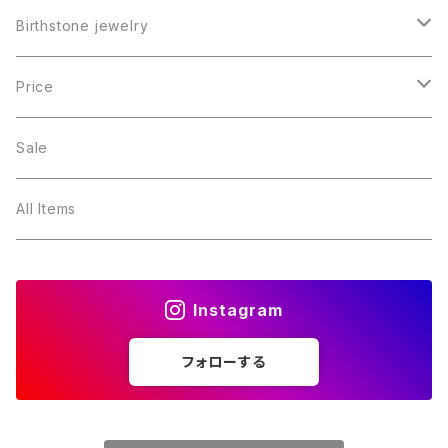
Birthstone jewelry
１月・ガーネット
Price
２月・アメジスト
～5000円
Sale
３月・アクアマリン
～10000円
All Items
４月・ダイヤモンド
～15000円
Instagram
５月・エメラルド
～20000円
フォローする
６月・パール