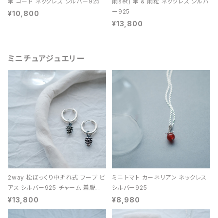
傘 コード ネックレス シルバー925
雨set) 傘 & 雨粒 ネックレス シルバ
ー925
¥10,800
¥13,800
ミニチュアジュエリー
2way 松ぼっくり中折れ式 フープ ピ
ミニ トマト カーネリアン ネックレス
アス シルバー925 チャーム 着脱可
シルバー925
能 レディース ユニセックス
¥13,800
¥8,980