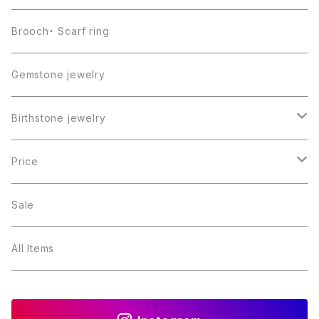
Brooch・ Scarf ring
Gemstone jewelry
Birthstone jewelry
１月・ガーネット
Price
２月・アメジスト
～5000円
Sale
３月・アクアマリン
～10000円
All Items
４月・ダイヤモンド
～15000円