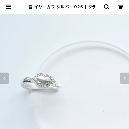
唇 イヤーカフ シルバー925 | クラウ
ドジュエリー(Cloud-jewelry) レデ
ィース メンズ アクセサリー ネックレ
ス ピアス 指輪 ギフト