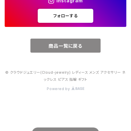
Instagram
５月・エメラルド
～20000円
フォローする
６月・パール
７月・ルビー
商品一覧に戻る
８月・ペリドット
© クラウドジュエリー(Cloud-jewelry) レディース メンズ アクセサリー ネ
９月・サファイア
ックレス ピアス 指輪 ギフト
Powered by
10月・オパール
11月・トパーズ・シトリン