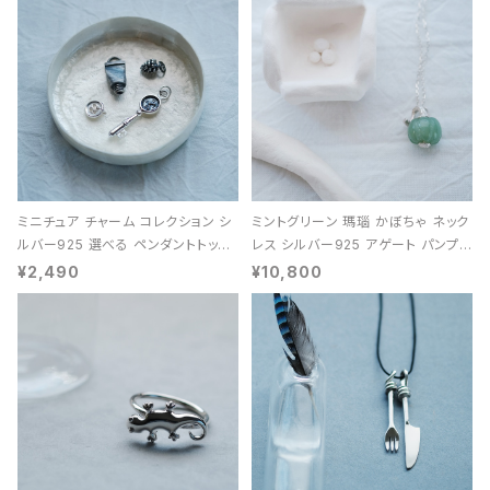
ミニチュア チャーム コレクション シ
ミントグリーン 瑪瑙 かぼちゃ ネック
ルバー925 選べる ペンダントトップ
レス シルバー925 アゲート パンプキ
レディース ユニセックス
ン 天然石 レディース
¥2,490
¥10,800