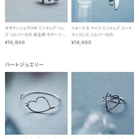
オオサンショウウオ ミニチュア リン
フォーク & ナイフ ミニチュア コード
グ シルバー925 両生類 モチーフ レ
ネックレス シルバー925
ディース ユニセックス
¥10,800
¥14,900
ハートジュエリー