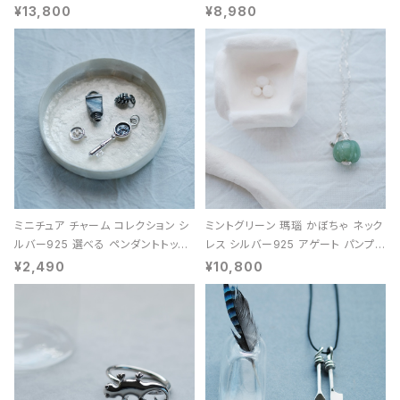
能 レディース ユニセックス
¥13,800
¥8,980
ミニチュア チャーム コレクション シ
ミントグリーン 瑪瑙 かぼちゃ ネック
ルバー925 選べる ペンダントトップ
レス シルバー925 アゲート パンプキ
レディース ユニセックス
ン 天然石 レディース
¥2,490
¥10,800