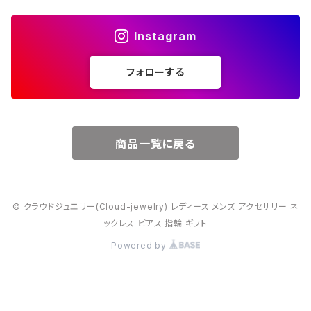
４月・ダイヤモンド
～15000円
Instagram
５月・エメラルド
～20000円
フォローする
６月・パール
７月・ルビー
商品一覧に戻る
８月・ペリドット
© クラウドジュエリー(Cloud-jewelry) レディース メンズ アクセサリー ネ
９月・サファイア
ックレス ピアス 指輪 ギフト
Powered by
10月・オパール
11月・トパーズ・シトリン