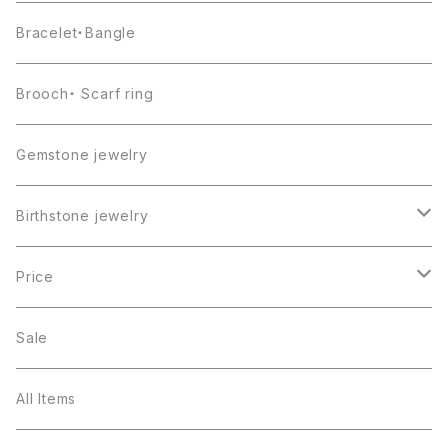
Bracelet・Bangle
Brooch・ Scarf ring
Gemstone jewelry
Birthstone jewelry
１月・ガーネット
Price
２月・アメジスト
～5000円
Sale
３月・アクアマリン
～10000円
All Items