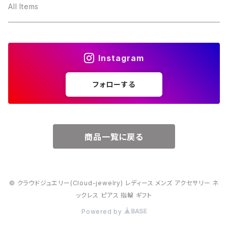
３月・アクアマリン
～10000円
All Items
４月・ダイヤモンド
～15000円
Instagram
５月・エメラルド
～20000円
フォローする
６月・パール
７月・ルビー
商品一覧に戻る
８月・ペリドット
© クラウドジュエリー(Cloud-jewelry) レディース メンズ アクセサリー ネ
９月・サファイア
ックレス ピアス 指輪 ギフト
Powered by
10月・オパール