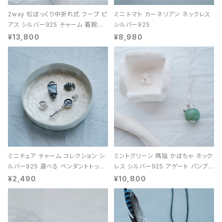
2way 松ぼっくり中折れ式 フープ ピ
ミニ トマト カーネリアン ネックレス
アス シルバー925 チャーム 着脱可
シルバー925
能 レディース ユニセックス
¥13,800
¥8,980
ミニチュア チャーム コレクション シ
ミントグリーン 瑪瑙 かぼちゃ ネック
ルバー925 選べる ペンダントトップ
レス シルバー925 アゲート パンプキ
レディース ユニセックス
ン 天然石 レディース
¥2,490
¥10,800