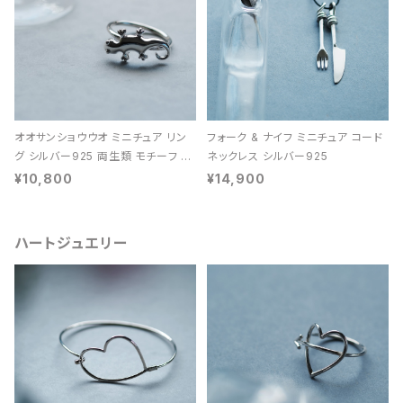
オオサンショウウオ ミニチュア リン
フォーク & ナイフ ミニチュア コード
グ シルバー925 両生類 モチーフ レ
ネックレス シルバー925
ディース ユニセックス
¥10,800
¥14,900
ハートジュエリー