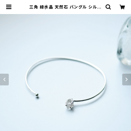
三角 緑水晶 天然石 バングル シルバ
ー925 | クラウドジュエリー(Cloud
-jewelry) レディース メンズ アクセ
サリー ネックレス ピアス 指輪 ギフト