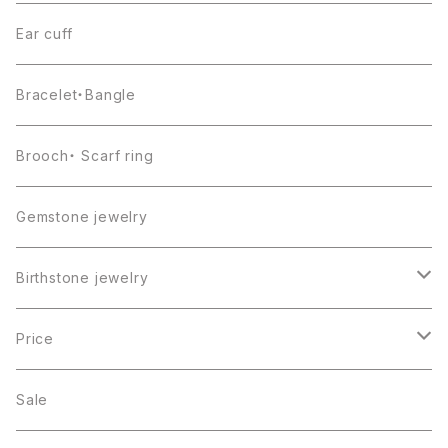
Ear cuff
Bracelet・Bangle
Brooch・ Scarf ring
Gemstone jewelry
Birthstone jewelry
１月・ガーネット
Price
２月・アメジスト
～5000円
Sale