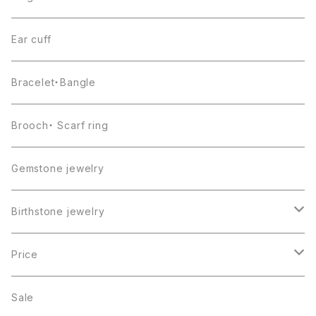
Ear cuff
Bracelet・Bangle
Brooch・ Scarf ring
Gemstone jewelry
Birthstone jewelry
１月・ガーネット
Price
２月・アメジスト
～5000円
Sale