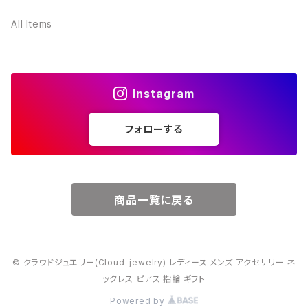
３月・アクアマリン
～10000円
All Items
４月・ダイヤモンド
～15000円
Instagram
５月・エメラルド
～20000円
フォローする
６月・パール
７月・ルビー
商品一覧に戻る
８月・ペリドット
© クラウドジュエリー(Cloud-jewelry) レディース メンズ アクセサリー ネ
９月・サファイア
ックレス ピアス 指輪 ギフト
Powered by