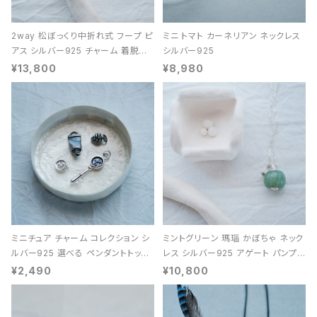
2way 松ぼっくり中折れ式 フープ ピ
ミニ トマト カーネリアン ネックレス
アス シルバー925 チャーム 着脱可
シルバー925
能 レディース ユニセックス
¥13,800
¥8,980
ミニチュア チャーム コレクション シ
ミントグリーン 瑪瑙 かぼちゃ ネック
ルバー925 選べる ペンダントトップ
レス シルバー925 アゲート パンプキ
レディース ユニセックス
ン 天然石 レディース
¥2,490
¥10,800