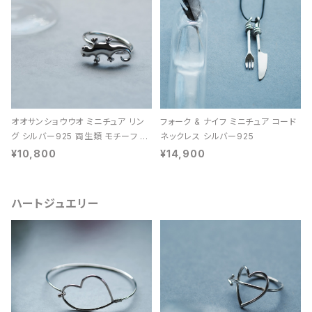
オオサンショウウオ ミニチュア リン
フォーク & ナイフ ミニチュア コード
グ シルバー925 両生類 モチーフ レ
ネックレス シルバー925
ディース ユニセックス
¥10,800
¥14,900
ハートジュエリー