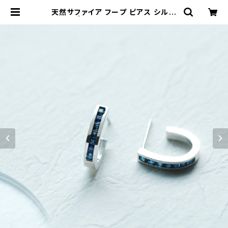
天然サファイア フープ ピアス シルバ
ー925 | クラウドジュエリー(Cloud
-jewelry) レディース メンズ アクセ
サリー ネックレス ピアス 指輪 ギフト