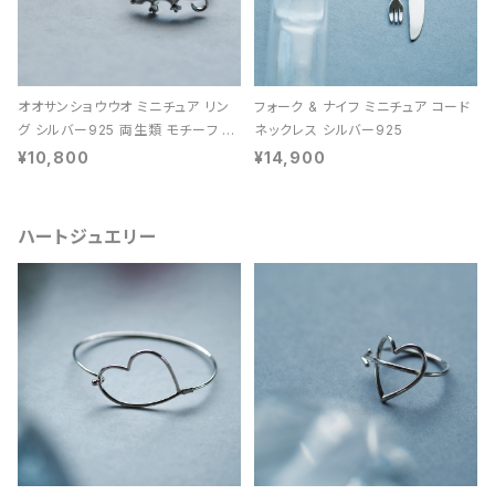
オオサンショウウオ ミニチュア リン
フォーク & ナイフ ミニチュア コード
グ シルバー925 両生類 モチーフ レ
ネックレス シルバー925
ディース ユニセックス
¥10,800
¥14,900
ハートジュエリー