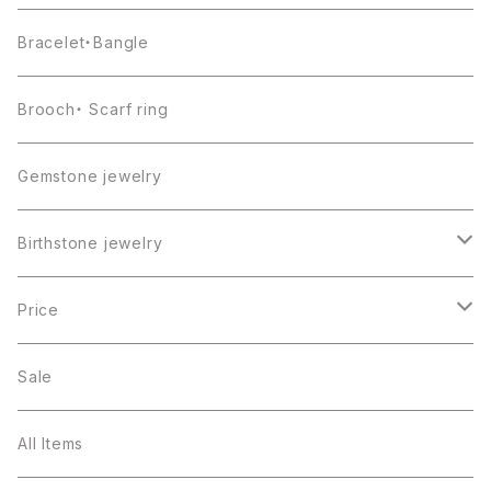
Bracelet・Bangle
Brooch・ Scarf ring
Gemstone jewelry
Birthstone jewelry
１月・ガーネット
Price
２月・アメジスト
～5000円
Sale
３月・アクアマリン
～10000円
All Items