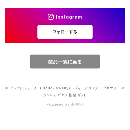
４月・ダイヤモンド
～15000円
Instagram
５月・エメラルド
～20000円
フォローする
６月・パール
７月・ルビー
商品一覧に戻る
８月・ペリドット
© クラウドジュエリー(Cloud-jewelry) レディース メンズ アクセサリー ネ
９月・サファイア
ックレス ピアス 指輪 ギフト
Powered by
10月・オパール
11月・トパーズ・シトリン