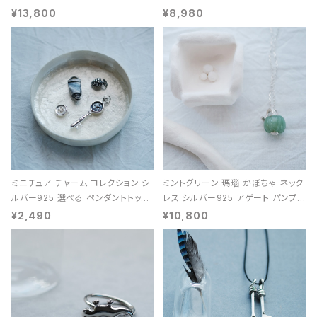
能 レディース ユニセックス
¥13,800
¥8,980
ミニチュア チャーム コレクション シ
ミントグリーン 瑪瑙 かぼちゃ ネック
ルバー925 選べる ペンダントトップ
レス シルバー925 アゲート パンプキ
レディース ユニセックス
ン 天然石 レディース
¥2,490
¥10,800