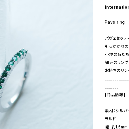
Internatio
Pave ring
パヴェセッテ
引っかかりの
小粒の石たち
細身のリング
お持ちのリン
____________
_______
[商品情報]
素材：シルバ
ラルド
幅：約1.5mm