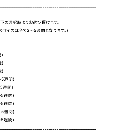
_________________________________________________
下の選択肢よりお選び頂けます。
のサイズは全て3～5週間となります。)
)
能)
能)
～5週間)
～5週間)
～5週間)
～5週間)
～5週間)
～5週間)
_________________________________________________