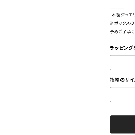
_______
-木製ジュエ
※ボックスの
予めご了承く
ラッピング
指輪のサイ