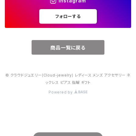
Instagram
５月・エメラルド
～20000円
フォローする
６月・パール
７月・ルビー
商品一覧に戻る
８月・ペリドット
© クラウドジュエリー(Cloud-jewelry) レディース メンズ アクセサリー ネ
９月・サファイア
ックレス ピアス 指輪 ギフト
Powered by
10月・オパール
11月・トパーズ・シトリン