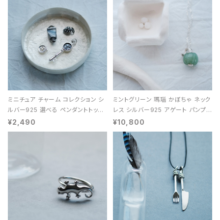
ミニチュア チャーム コレクション シ
ミントグリーン 瑪瑙 かぼちゃ ネック
ルバー925 選べる ペンダントトップ
レス シルバー925 アゲート パンプキ
レディース ユニセックス
ン 天然石 レディース
¥2,490
¥10,800