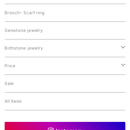
Brooch・ Scarf ring
Gemstone jewelry
Birthstone jewelry
１月・ガーネット
Price
２月・アメジスト
～5000円
Sale
３月・アクアマリン
～10000円
All Items
４月・ダイヤモンド
～15000円