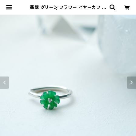
翡翠 グリーン フラワー イヤーカフ シ
ルバー925 | クラウドジュエリー(Cl
oud-jewelry) レディース メンズ ア
クセサリー ネックレス ピアス 指輪 ギ
フト