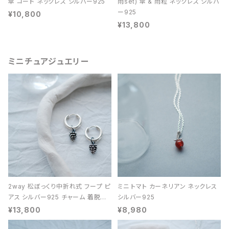
傘 コード ネックレス シルバー925
雨set) 傘 & 雨粒 ネックレス シルバ
ー925
¥10,800
¥13,800
ミニチュアジュエリー
2way 松ぼっくり中折れ式 フープ ピ
ミニ トマト カーネリアン ネックレス
アス シルバー925 チャーム 着脱可
シルバー925
能 レディース ユニセックス
¥13,800
¥8,980