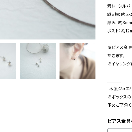
素材：シルバ
縦×横：約5×
厚み：約3m
ポスト：約12
※ピアス金具
だきます。
※イヤリング
____________
_______
-木製ジュエ
※ボックスの
予めご了承く
ピアス金具