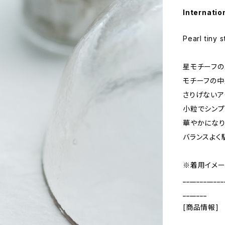
Internatio
Pearl tiny 
星モチーフの
モチーフの中
さりげないア
小粒でシンプ
華やかになり
バランスよく
※着用イメー
____________
_______
[商品情報]