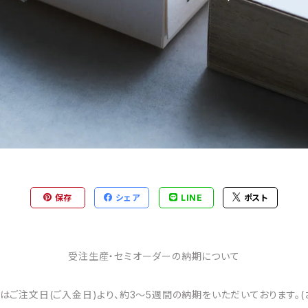
保存
シェア
LINE
ポスト
受注生産・セミオーダーの納期について
はご注文日(ご入金日)より、約3～5週間の納期をいただいております。(