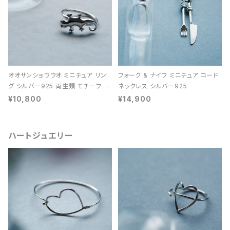
オオサンショウウオ ミニチュア リン
フォーク & ナイフ ミニチュア コード
グ シルバー925 両生類 モチーフ レ
ネックレス シルバー925
ディース ユニセックス
¥10,800
¥14,900
ハートジュエリー