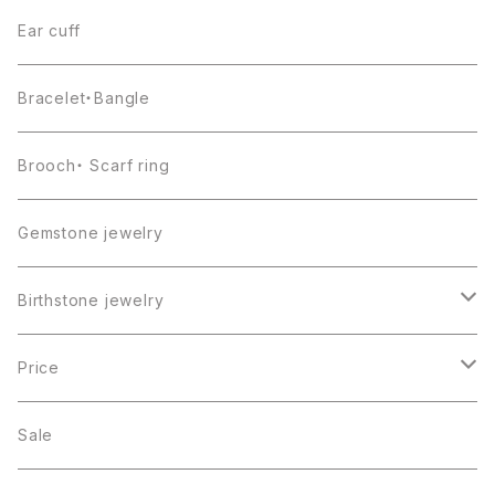
Ear cuff
Bracelet・Bangle
Brooch・ Scarf ring
Gemstone jewelry
Birthstone jewelry
１月・ガーネット
Price
２月・アメジスト
～5000円
Sale