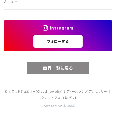
３月・アクアマリン
～10000円
All Items
４月・ダイヤモンド
～15000円
Instagram
５月・エメラルド
～20000円
フォローする
６月・パール
７月・ルビー
商品一覧に戻る
８月・ペリドット
© クラウドジュエリー(Cloud-jewelry) レディース メンズ アクセサリー ネ
９月・サファイア
ックレス ピアス 指輪 ギフト
Powered by
10月・オパール