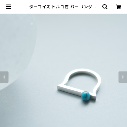
ターコイズ トルコ石 バー リング シ
ルバー925 | クラウドジュエリー(Cl
oud-jewelry) レディース メンズ ア
クセサリー ネックレス ピアス 指輪 ギ
フト