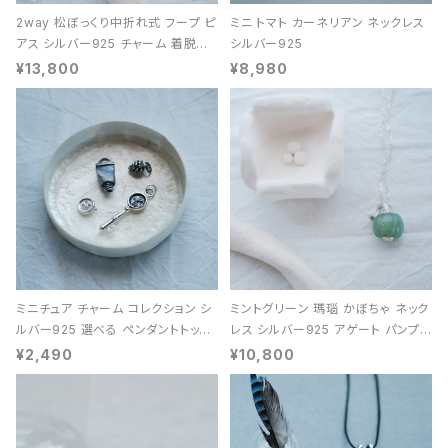
2way 松ぼっくり中折れ式 フープ ピ
ミニ トマト カーネリアン ネックレス
アス シルバー925 チャーム 着脱可
シルバー925
能 レディース ユニセックス
¥13,800
¥8,980
ミニチュア チャーム コレクション シ
ミントグリーン 瑪瑙 かぼちゃ ネック
ルバー925 選べる ペンダントトップ
レス シルバー925 アゲート パンプキ
レディース ユニセックス
ン 天然石 レディース
¥2,490
¥10,800