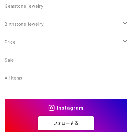
Gemstone jewelry
Birthstone jewelry
１月・ガーネット
Price
２月・アメジスト
～5000円
Sale
３月・アクアマリン
～10000円
All Items
４月・ダイヤモンド
～15000円
Instagram
５月・エメラルド
～20000円
フォローする
６月・パール