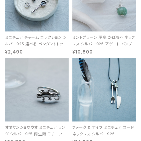
ミニチュア チャーム コレクション シ
ミントグリーン 瑪瑙 かぼちゃ ネック
ルバー925 選べる ペンダントトップ
レス シルバー925 アゲート パンプキ
レディース ユニセックス
ン 天然石 レディース
¥2,490
¥10,800
オオサンショウウオ ミニチュア リン
フォーク & ナイフ ミニチュア コード
グ シルバー925 両生類 モチーフ レ
ネックレス シルバー925
ディース ユニセックス