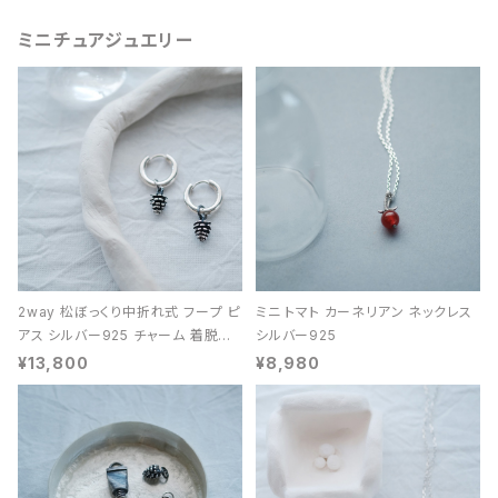
ミニチュアジュエリー
2way 松ぼっくり中折れ式 フープ ピ
ミニ トマト カーネリアン ネックレス
アス シルバー925 チャーム 着脱可
シルバー925
能 レディース ユニセックス
¥13,800
¥8,980