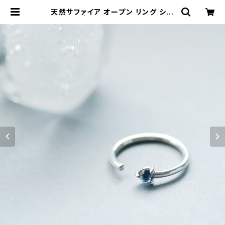
天然サファイア オープン リング シル
バー925 | クラウドジュエリー(Clou
d-jewelry) レディース メンズ アク
セサリー ネックレス ピアス 指輪 ギフ
ト