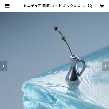
ミニチュア 花瓶 コード ネックレス シ
ルバー925 | クラウドジュエリー(Cl
oud-jewelry) レディース メンズ ア
クセサリー ネックレス ピアス 指輪 ギ
フト