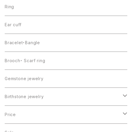
Ring
Ear cuff
Bracelet・Bangle
Brooch・ Scarf ring
Gemstone jewelry
Birthstone jewelry
１月・ガーネット
Price