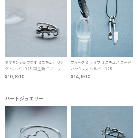
オオサンショウウオ ミニチュア リン
フォーク & ナイフ ミニチュア コード
グ シルバー925 両生類 モチーフ レ
ネックレス シルバー925
ディース ユニセックス
¥10,800
¥14,900
ハートジュエリー