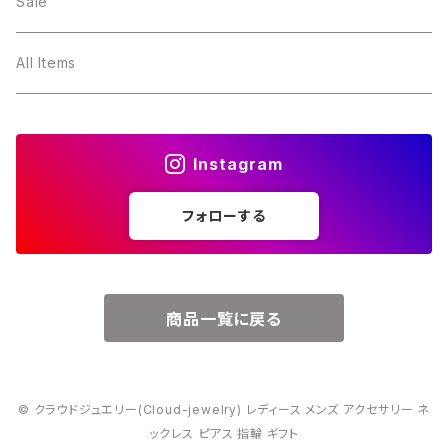
２月・アメジスト
～5000円
Sale
３月・アクアマリン
～10000円
All Items
４月・ダイヤモンド
～15000円
Instagram
５月・エメラルド
～20000円
フォローする
６月・パール
７月・ルビー
商品一覧に戻る
８月・ペリドット
© クラウドジュエリー(Cloud-jewelry) レディース メンズ アクセサリー ネ
９月・サファイア
ックレス ピアス 指輪 ギフト