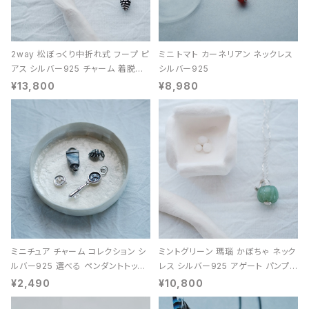
2way 松ぼっくり中折れ式 フープ ピ
ミニ トマト カーネリアン ネックレス
アス シルバー925 チャーム 着脱可
シルバー925
能 レディース ユニセックス
¥13,800
¥8,980
ミニチュア チャーム コレクション シ
ミントグリーン 瑪瑙 かぼちゃ ネック
ルバー925 選べる ペンダントトップ
レス シルバー925 アゲート パンプキ
レディース ユニセックス
ン 天然石 レディース
¥2,490
¥10,800