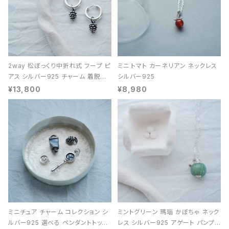
2way 松ぼっくり中折れ式 フープ ピ
ミニ トマト カーネリアン ネックレス
アス シルバー925 チャーム 着脱可
シルバー925
能 レディース ユニセックス
¥13,800
¥8,980
ミニチュア チャーム コレクション シ
ミントグリーン 瑪瑙 かぼちゃ ネック
ルバー925 選べる ペンダントトップ
レス シルバー925 アゲート パンプキ