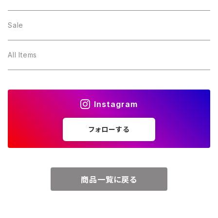
２月・アメジスト
～5000円
Sale
３月・アクアマリン
～10000円
All Items
４月・ダイヤモンド
～15000円
Instagram
５月・エメラルド
～20000円
フォローする
６月・パール
７月・ルビー
商品一覧に戻る
８月・ペリドット