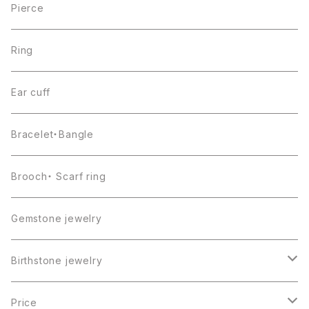
Pierce
Ring
Ear cuff
Bracelet・Bangle
Brooch・ Scarf ring
Gemstone jewelry
Birthstone jewelry
１月・ガーネット
Price