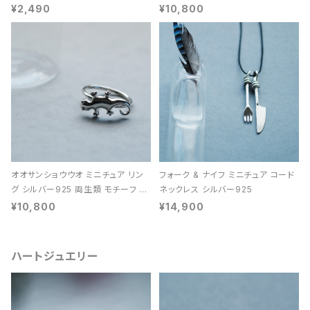
レディース ユニセックス
ン 天然石 レディース
¥2,490
¥10,800
オオサンショウウオ ミニチュア リン
フォーク & ナイフ ミニチュア コード
グ シルバー925 両生類 モチーフ レ
ネックレス シルバー925
ディース ユニセックス
¥10,800
¥14,900
ハートジュエリー