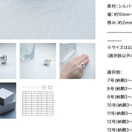
素材：シルバ
幅：約10mm
厚み：約2m
____________
_______
※サイズは以
(選択肢以外
選択肢：
7号(納期3～
8号(納期3～
9号(納期3～
10号(納期3
11号(納期3
12号(納期3
13号(納期3