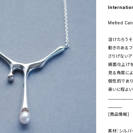
Internatio
Melted Can
溶けたろうそ
動きのあるフ
さりげないア
鏡面仕上げ
見る角度によ
個性的であ
装いに程よい
____________
_______
[商品情報]
素材：シルバ