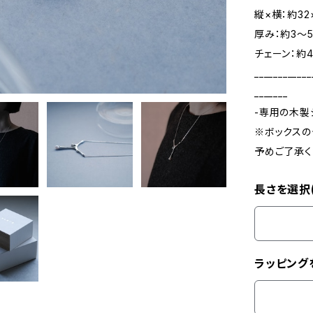
縦×横：約32
厚み：約3〜
チェーン：約4
____________
_______
-専用の木製
※ボックスの
予めご了承く
長さを選択
ラッピング