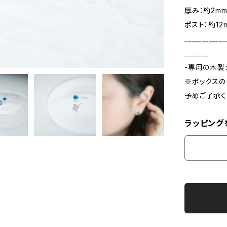
厚み：約2m
ポスト：約12
____________
_______
-専用の木製
※ボックスの
予めご了承く
ラッピング