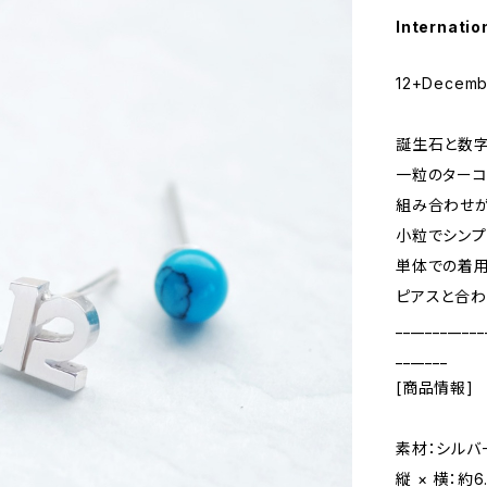
Internatio
12+Decembe
誕生石と数字
一粒のターコ
組み合わせが
小粒でシンプ
単体での着
ピアスと合わ
____________
_______
[商品情報]
素材：シルバ
縦 × 横：約6.