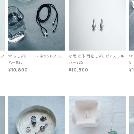
レス
傘 & しずく コード ネックレス シル
小雨 立体 雨粒 しずく ピアス シル
傘
バー925
バー925
5
¥10,800
¥10,800
¥