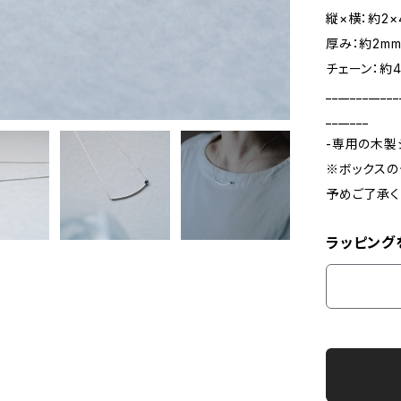
縦×横：約2×
厚み：約2m
チェーン：約4
____________
_______
-専用の木製
※ボックスの
予めご了承く
ラッピング