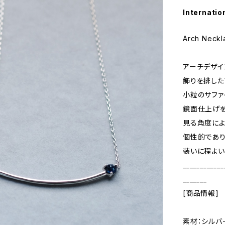
Internatio
Arch Neckl
アーチデザイ
飾りを排した
小粒のサファ
鏡面仕上げ
見る角度によ
個性的であ
装いに程よい
____________
_______
[商品情報]
素材：シルバ