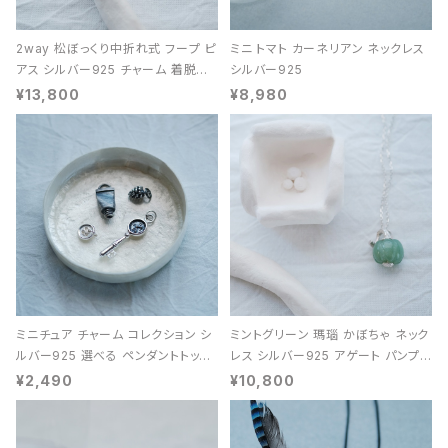
2way 松ぼっくり中折れ式 フープ ピ
ミニ トマト カーネリアン ネックレス
アス シルバー925 チャーム 着脱可
シルバー925
能 レディース ユニセックス
¥13,800
¥8,980
ミニチュア チャーム コレクション シ
ミントグリーン 瑪瑙 かぼちゃ ネック
ルバー925 選べる ペンダントトップ
レス シルバー925 アゲート パンプキ
レディース ユニセックス
ン 天然石 レディース
¥2,490
¥10,800