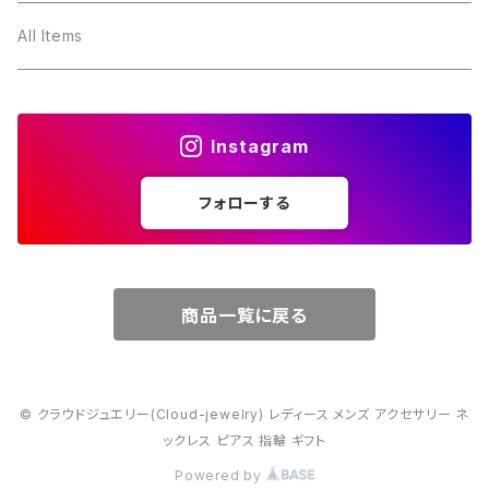
３月・アクアマリン
～10000円
All Items
４月・ダイヤモンド
～15000円
Instagram
５月・エメラルド
～20000円
フォローする
６月・パール
７月・ルビー
商品一覧に戻る
８月・ペリドット
© クラウドジュエリー(Cloud-jewelry) レディース メンズ アクセサリー ネ
９月・サファイア
ックレス ピアス 指輪 ギフト
Powered by