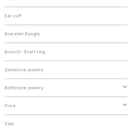
Ear cuff
Bracelet・Bangle
Brooch・ Scarf ring
Gemstone jewelry
Birthstone jewelry
１月・ガーネット
Price
２月・アメジスト
～5000円
Sale