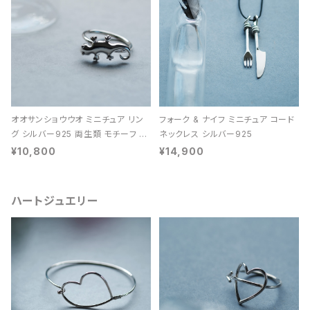
オオサンショウウオ ミニチュア リン
フォーク & ナイフ ミニチュア コード
グ シルバー925 両生類 モチーフ レ
ネックレス シルバー925
ディース ユニセックス
¥10,800
¥14,900
ハートジュエリー