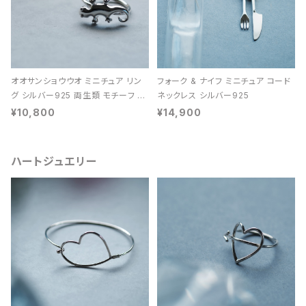
オオサンショウウオ ミニチュア リン
フォーク & ナイフ ミニチュア コード
グ シルバー925 両生類 モチーフ レ
ネックレス シルバー925
ディース ユニセックス
¥10,800
¥14,900
ハートジュエリー