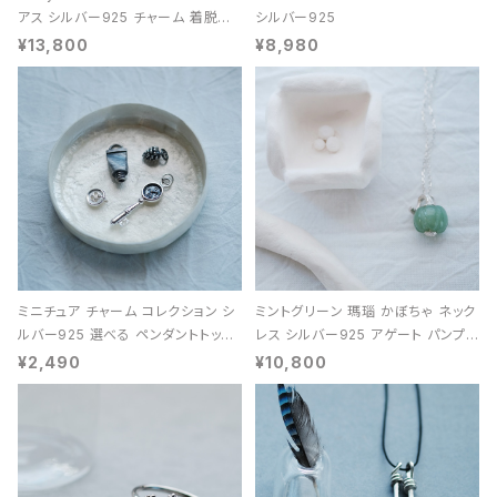
アス シルバー925 チャーム 着脱可
シルバー925
能 レディース ユニセックス
¥13,800
¥8,980
ミニチュア チャーム コレクション シ
ミントグリーン 瑪瑙 かぼちゃ ネック
ルバー925 選べる ペンダントトップ
レス シルバー925 アゲート パンプキ
レディース ユニセックス
ン 天然石 レディース
¥2,490
¥10,800