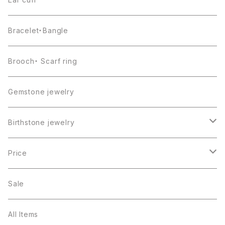
Bracelet・Bangle
Brooch・ Scarf ring
Gemstone jewelry
Birthstone jewelry
１月・ガーネット
Price
２月・アメジスト
～5000円
Sale
３月・アクアマリン
～10000円
All Items