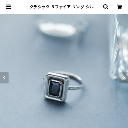
クラシック サファイア リング シルバ
ー925 | クラウドジュエリー(Cloud
-jewelry) レディース メンズ アクセ
サリー ネックレス ピアス 指輪 ギフト