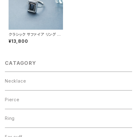
クラシック サファイア リング シ
ルバー925
¥13,800
CATAGORY
Necklace
Pierce
Ring
Ear cuff