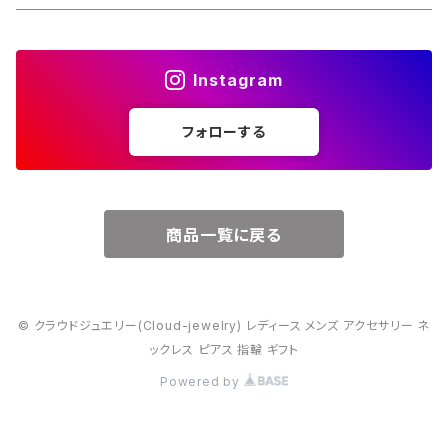
４月・ダイヤモンド
～15000円
Instagram
５月・エメラルド
～20000円
フォローする
６月・パール
７月・ルビー
商品一覧に戻る
８月・ペリドット
© クラウドジュエリー(Cloud-jewelry) レディース メンズ アクセサリー ネ
９月・サファイア
ックレス ピアス 指輪 ギフト
Powered by
10月・オパール