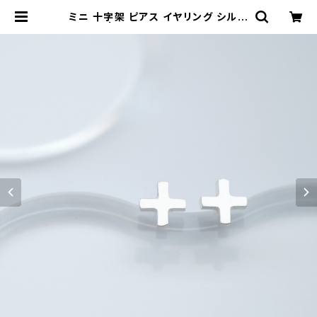
ミニ 十字架 ピアス イヤリング シルバ
ー925 | クラウドジュエリー(Cloud
-jewelry) レディース メンズ アクセ
サリー ネックレス ピアス 指輪 ギフト