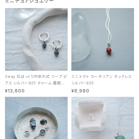
ミニチュアジュエリー
2way 松ぼっくり中折れ式 フープ ピ
ミニ トマト カーネリアン ネックレス
アス シルバー925 チャーム 着脱可
シルバー925
能 レディース ユニセックス
¥13,800
¥8,980