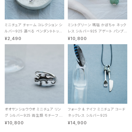
ミニチュア チャーム コレクション シ
ミントグリーン 瑪瑙 かぼちゃ ネック
ルバー925 選べる ペンダントトップ
レス シルバー925 アゲート パンプキ
レディース ユニセックス
ン 天然石 レディース
¥2,490
¥10,800
オオサンショウウオ ミニチュア リン
フォーク & ナイフ ミニチュア コード
グ シルバー925 両生類 モチーフ レ
ネックレス シルバー925
ディース ユニセックス
¥10,800
¥14,900