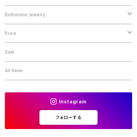
Birthstone jewelry
１月・ガーネット
Price
２月・アメジスト
～5000円
Sale
３月・アクアマリン
～10000円
All Items
４月・ダイヤモンド
～15000円
Instagram
５月・エメラルド
～20000円
フォローする
６月・パール